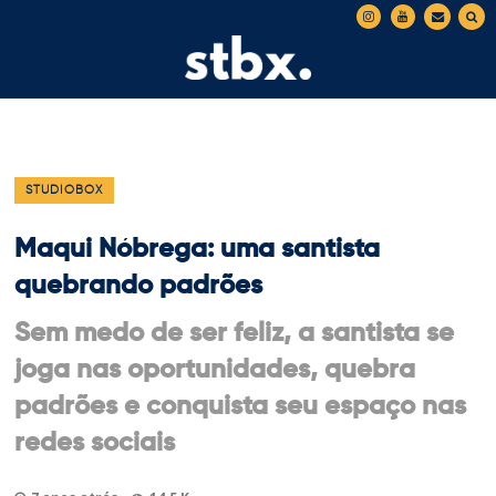
STUDIOBOX
Maqui Nóbrega: uma santista
quebrando padrões
Sem medo de ser feliz, a santista se
joga nas oportunidades, quebra
padrões e conquista seu espaço nas
redes sociais