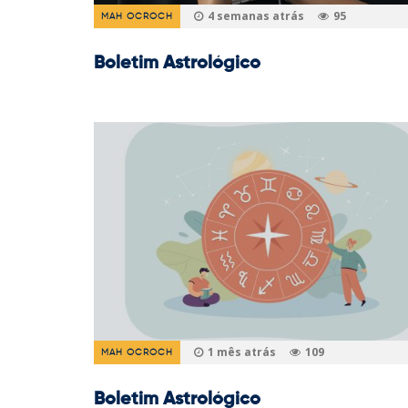
4 semanas atrás
95
MAH OCROCH
Boletim Astrológico
1 mês atrás
109
MAH OCROCH
Boletim Astrológico