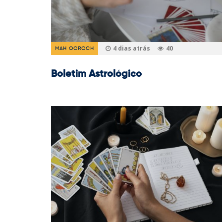
4 dias atrás
40
MAH OCROCH
Boletim Astrológico