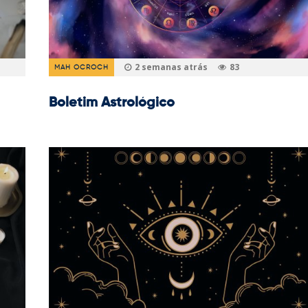
2 semanas atrás
83
MAH OCROCH
Boletim Astrológico