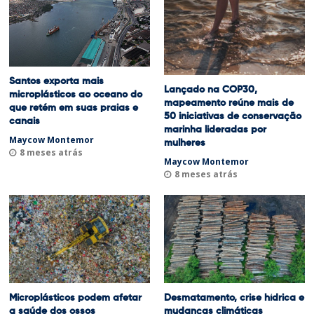
Santos exporta mais
Lançado na COP30,
microplásticos ao oceano do
mapeamento reúne mais de
que retém em suas praias e
50 iniciativas de conservação
canais
marinha lideradas por
Maycow Montemor
mulheres
8 meses atrás
Maycow Montemor
8 meses atrás
Microplásticos podem afetar
Desmatamento, crise hídrica e
a saúde dos ossos
mudanças climáticas