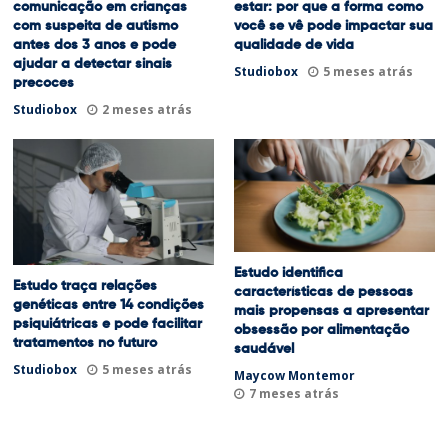
comunicação em crianças
estar: por que a forma como
com suspeita de autismo
você se vê pode impactar sua
antes dos 3 anos e pode
qualidade de vida
ajudar a detectar sinais
Studiobox
5 meses atrás
precoces
Studiobox
2 meses atrás
Estudo identifica
Estudo traça relações
características de pessoas
genéticas entre 14 condições
mais propensas a apresentar
psiquiátricas e pode facilitar
obsessão por alimentação
tratamentos no futuro
saudável
Studiobox
5 meses atrás
Maycow Montemor
7 meses atrás