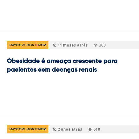
11 meses atrás
300
MAYCOW MONTEMOR
Obesidade é ameaça crescente para
pacientes com doenças renais
2 anos atrás
510
MAYCOW MONTEMOR