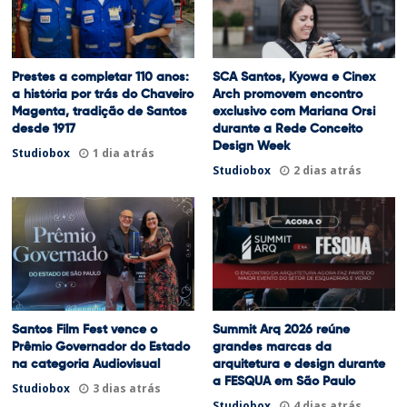
Prestes a completar 110 anos:
SCA Santos, Kyowa e Cinex
a história por trás do Chaveiro
Arch promovem encontro
Magenta, tradição de Santos
exclusivo com Mariana Orsi
desde 1917
durante a Rede Conceito
Design Week
Studiobox
1 dia atrás
Studiobox
2 dias atrás
Santos Film Fest vence o
Summit Arq 2026 reúne
Prêmio Governador do Estado
grandes marcas da
na categoria Audiovisual
arquitetura e design durante
a FESQUA em São Paulo
Studiobox
3 dias atrás
Studiobox
4 dias atrás