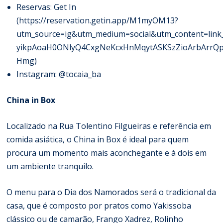
Reservas: Get In
(
https://reservation.getin.app/M1myOM13?
utm_source=ig&utm_medium=social&utm_content=l
yikpAoaH0ONlyQ4CxgNeKcxHnMqytASKSzZioArbArrQp
Hmg
)
Instagram: @tocaia_ba
China in Box
Localizado na Rua Tolentino Filgueiras e referência em
comida asiática, o China in Box é ideal para quem
procura um momento mais aconchegante e à dois em
um ambiente tranquilo.
O menu para o Dia dos Namorados será o tradicional da
casa, que é composto por pratos como Yakissoba
clássico ou de camarão, Frango Xadrez, Rolinho